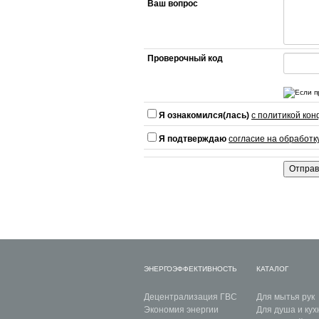
Ваш вопрос
Проверочный код
Если п
Я ознакомился(лась)
с политикой ко
Я подтверждаю
согласие на обработ
ЭНЕРГОЭФФЕКТИВНОСТЬ
КАТАЛОГ
Децентрализация ГВС
Для мытья рук
Экономия энергии
Для душа и кух