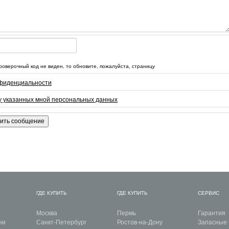
роверочный код не виден, то обновите, пожалуйста, страницу
нфиденциальности
ку указанных мной персональных данных
ГДЕ КУПИТЬ
ГДЕ КУПИТЬ
СЕРВИС
Москва
Пермь
Гарантия
ни
Санкт-Петербург
Ростов-на-Дону
Запасные 